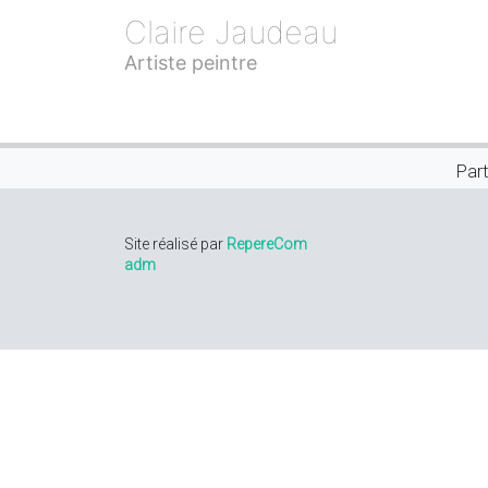
Claire Jaudeau
Artiste peintre
Part
Site réalisé par
RepereCom
adm