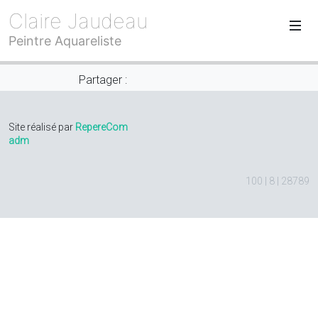
Claire Jaudeau
Peintre Aquareliste
Partager :
Site réalisé par
RepereCom
adm
100 | 8 | 28789