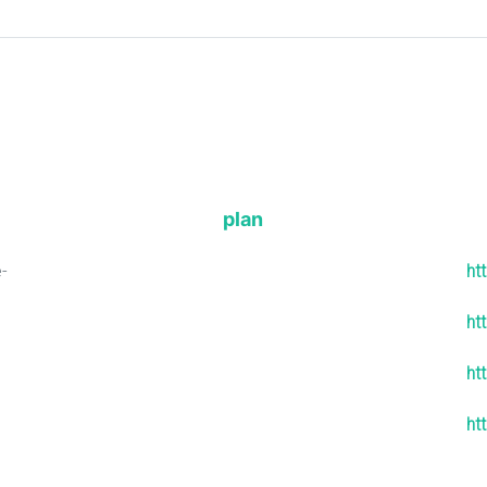
plan
e-
ht
ht
ht
ht